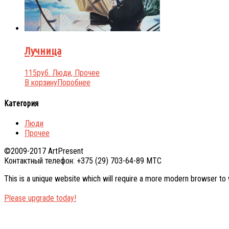
Лучница
115
руб.
Люди, Прочее
В корзину
Поробнее
Категория
Люди
Прочее
©2009-2017 ArtPresent
Контактный телефон: +375 (29) 703-64-89 МТС
This is a unique website which will require a more modern browser to
Please upgrade today!