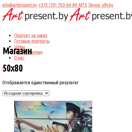
info@artpresent.by
+375 (29) 703-64-89 MTS
Skype: xfly.by
Портрет на заказ
Готовые портреты
Цены
Магазин
Купить картину
О нас
50x80
0
Отображается единственный результат